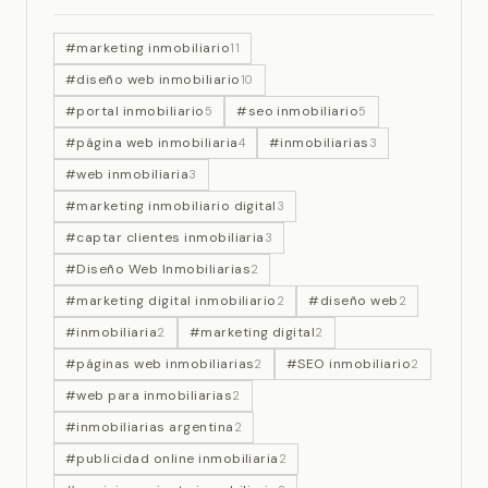
#marketing inmobiliario
11
#diseño web inmobiliario
10
#portal inmobiliario
#seo inmobiliario
5
5
#página web inmobiliaria
#inmobiliarias
4
3
#web inmobiliaria
3
#marketing inmobiliario digital
3
#captar clientes inmobiliaria
3
#Diseño Web Inmobiliarias
2
#marketing digital inmobiliario
#diseño web
2
2
#inmobiliaria
#marketing digital
2
2
#páginas web inmobiliarias
#SEO inmobiliario
2
2
#web para inmobiliarias
2
#inmobiliarias argentina
2
#publicidad online inmobiliaria
2