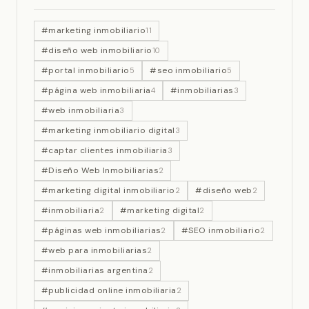
#marketing inmobiliario
11
#diseño web inmobiliario
10
#portal inmobiliario
#seo inmobiliario
5
5
#página web inmobiliaria
#inmobiliarias
4
3
#web inmobiliaria
3
#marketing inmobiliario digital
3
#captar clientes inmobiliaria
3
#Diseño Web Inmobiliarias
2
#marketing digital inmobiliario
#diseño web
2
2
#inmobiliaria
#marketing digital
2
2
#páginas web inmobiliarias
#SEO inmobiliario
2
2
#web para inmobiliarias
2
#inmobiliarias argentina
2
#publicidad online inmobiliaria
2