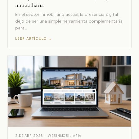
inmobiliaria
En el sector inmobiliario actual, la presencia digital
dejó de ser una simple herramienta complementaria
para…
LEER ARTÍCULO →
2 DE ABR 2026
·
WEBINMOBILIARIA