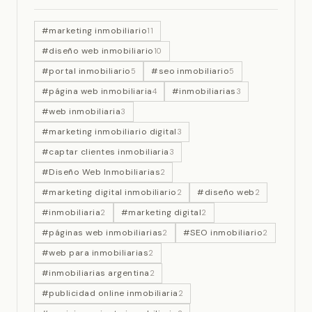
#marketing inmobiliario
11
#diseño web inmobiliario
10
#portal inmobiliario
#seo inmobiliario
5
5
#página web inmobiliaria
#inmobiliarias
4
3
#web inmobiliaria
3
#marketing inmobiliario digital
3
#captar clientes inmobiliaria
3
#Diseño Web Inmobiliarias
2
#marketing digital inmobiliario
#diseño web
2
2
#inmobiliaria
#marketing digital
2
2
#páginas web inmobiliarias
#SEO inmobiliario
2
2
#web para inmobiliarias
2
#inmobiliarias argentina
2
#publicidad online inmobiliaria
2