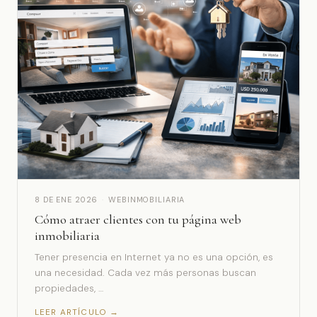
8 DE ENE 2026
·
WEBINMOBILIARIA
Cómo atraer clientes con tu página web
inmobiliaria
Tener presencia en Internet ya no es una opción, es
una necesidad. Cada vez más personas buscan
propiedades, …
LEER ARTÍCULO →