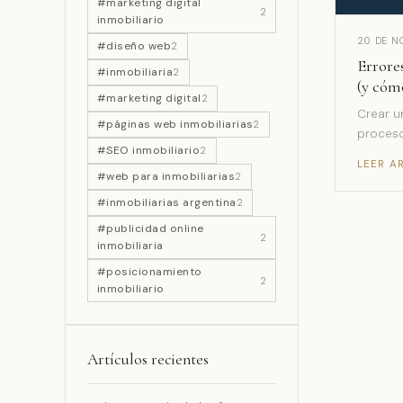
#marketing digital
2
inmobiliario
20 DE N
#diseño web
2
Errore
#inmobiliaria
2
(y cómo
#marketing digital
2
Crear u
#páginas web inmobiliarias
2
proceso
#SEO inmobiliario
2
LEER A
#web para inmobiliarias
2
#inmobiliarias argentina
2
#publicidad online
2
inmobiliaria
#posicionamiento
2
inmobiliario
Artículos recientes