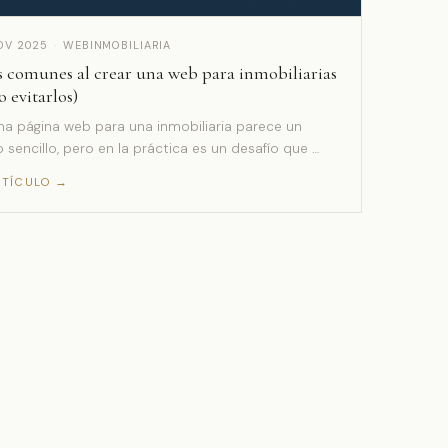
OV 2025
·
WEBINMOBILIARIA
s comunes al crear una web para inmobiliarias
 evitarlos)
na página web para una inmobiliaria parece un
 sencillo, pero en la práctica es un desafío que …
RTÍCULO →