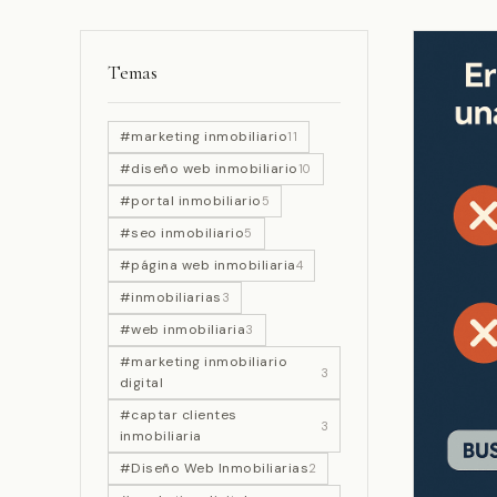
Temas
#marketing inmobiliario
11
#diseño web inmobiliario
10
#portal inmobiliario
5
#seo inmobiliario
5
#página web inmobiliaria
4
#inmobiliarias
3
#web inmobiliaria
3
#marketing inmobiliario
3
digital
#captar clientes
3
inmobiliaria
#Diseño Web Inmobiliarias
2