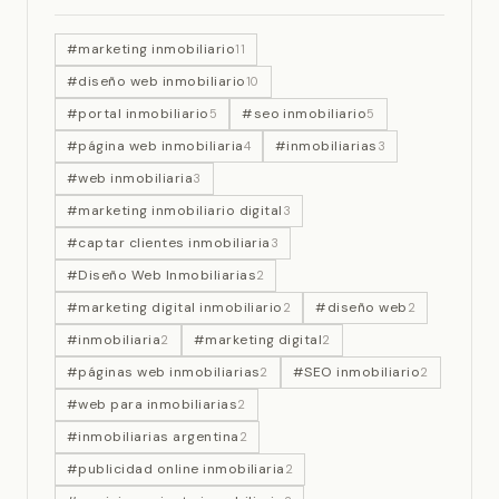
#marketing inmobiliario
11
#diseño web inmobiliario
10
#portal inmobiliario
#seo inmobiliario
5
5
#página web inmobiliaria
#inmobiliarias
4
3
#web inmobiliaria
3
#marketing inmobiliario digital
3
#captar clientes inmobiliaria
3
#Diseño Web Inmobiliarias
2
#marketing digital inmobiliario
#diseño web
2
2
#inmobiliaria
#marketing digital
2
2
#páginas web inmobiliarias
#SEO inmobiliario
2
2
#web para inmobiliarias
2
#inmobiliarias argentina
2
#publicidad online inmobiliaria
2