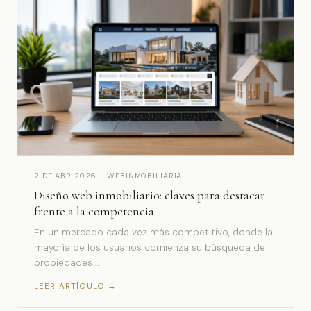
2 DE ABR 2026
·
WEBINMOBILIARIA
Diseño web inmobiliario: claves para destacar
frente a la competencia
En un mercado cada vez más competitivo, donde la
mayoría de los usuarios comienza su búsqueda de
propiedades …
LEER ARTÍCULO →