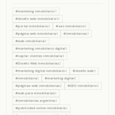
#marketing inmobiliario
11
#diseño web inmobiliario
10
#portal inmobiliario
#seo inmobiliario
5
5
#página web inmobiliaria
#inmobiliarias
4
3
#web inmobiliaria
3
#marketing inmobiliario digital
3
#captar clientes inmobiliaria
3
#Diseño Web Inmobiliarias
2
#marketing digital inmobiliario
#diseño web
2
2
#inmobiliaria
#marketing digital
2
2
#páginas web inmobiliarias
#SEO inmobiliario
2
2
#web para inmobiliarias
2
#inmobiliarias argentina
2
#publicidad online inmobiliaria
2