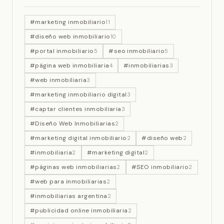
#marketing inmobiliario
11
#diseño web inmobiliario
10
#portal inmobiliario
#seo inmobiliario
5
5
#página web inmobiliaria
#inmobiliarias
4
3
#web inmobiliaria
3
#marketing inmobiliario digital
3
#captar clientes inmobiliaria
3
#Diseño Web Inmobiliarias
2
#marketing digital inmobiliario
#diseño web
2
2
#inmobiliaria
#marketing digital
2
2
#páginas web inmobiliarias
#SEO inmobiliario
2
2
#web para inmobiliarias
2
#inmobiliarias argentina
2
#publicidad online inmobiliaria
2