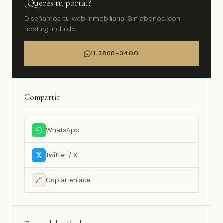
¿Querés tu portal?
Diseñamos tu web inmobiliaria. Sin abonos, con
hosting incluido.
11 3868-3400
Compartir
WhatsApp
Twitter / X
🔗
Copiar enlace